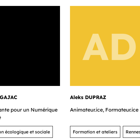
AD
 GAJAC
Aleks DUPRAZ
ante pour un Numérique
Animateur.ice, Formateur.ice
é
on écologique et sociale
Formation et ateliers
Renne