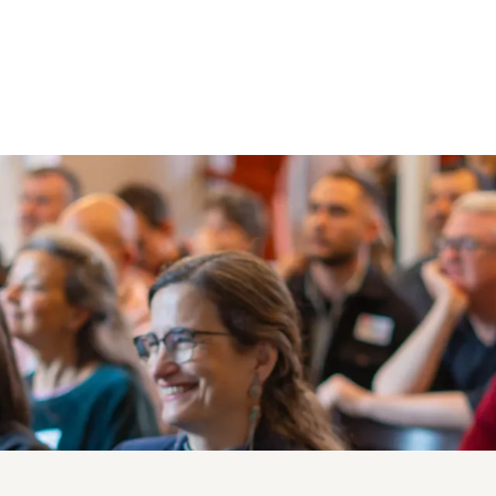
e
tif