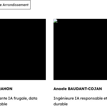
2e Arrondissement
ce DRAHON
Anaele BAUDANT-COJAN
nte IA frugale, data
Ingénieure IA responsable e
able
durable