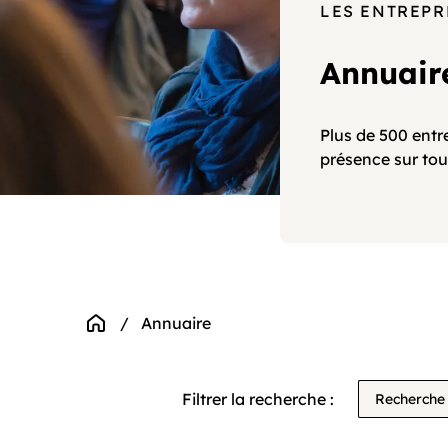
Agenda
LES ENTREP
Annuair
Actualités
Plus de 500 entr
Coopératifs!
présence sur tou
Organisme de formation
Contactez-nous
Accueil
Annuaire
FAQ
Filtrer la recherche :
Recherche