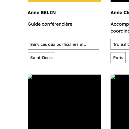
Anne BELIN
Anne C
Guide conférencière
Accompa
coordina
la coopé
Services aux particuliers et
Transiti
activités de loisirs
Saint-Denis
Paris