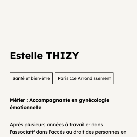
Je teste mon activité
Agenda
Media et archives
Je suis déjà entrepreneur⸱e
Développer son activité en collectif
Actualités
Estelle THIZY
Coopératifs!
Organisme de formation
Santé et bien-être
Paris 11e Arrondissement
Métier : Accompagnante en gynécologie
Contactez-nous
émotionnelle
Après plusieurs années à travailler dans
FAQ
l'associatif dans l'accès au droit des personnes en