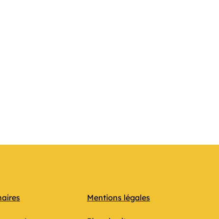
Professe
naires
Mentions légales