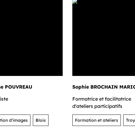
nne POUVREAU
Sophie BROCHAIN MARI
iste
Formatrice et facilitatrice
d'ateliers participatifs
tion d'images
Blois
Formation et ateliers
Troy