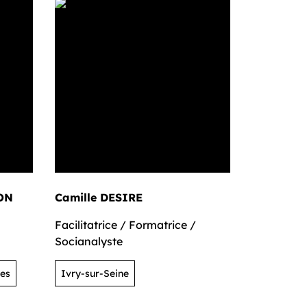
ON
Camille DESIRE
Cindylèn
Facilitatrice / Formatrice /
Préventio
Socianalyste
Conceptric
Coordinatr
es
Ivry-sur-Seine
Prévention
Autres ser
en milieu f
organisat
Bobigny (