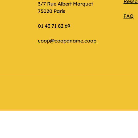
Resso
3/7 Rue Albert Marquet
75020 Paris
FAQ
01 43 71 82 69
coop@coopaname.coop