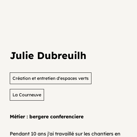
Je teste mon activité
Agenda
Media et archives
Je suis déjà entrepreneur⸱e
Développer son activité en collectif
Actualités
Julie Dubreuilh
Coopératifs!
Organisme de formation
Création et entretien d'espaces verts
La Courneuve
Contactez-nous
Métier : bergere conferenciere
FAQ
Pendant 10 ans j'ai travaillé sur les chantiers en