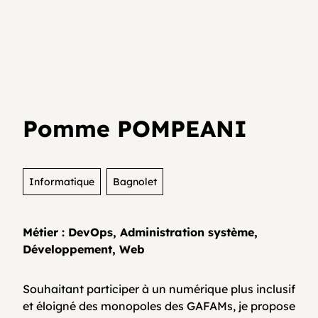
Je teste mon activité
Agenda
Media et archives
Je suis déjà entrepreneur⸱e
Développer son activité en collectif
Actualités
Pomme POMPEANI
Coopératifs!
Organisme de formation
Informatique
Bagnolet
Métier : DevOps, Administration système,
Contactez-nous
Développement, Web
Souhaitant participer à un numérique plus inclusif
FAQ
et éloigné des monopoles des GAFAMs, je propose