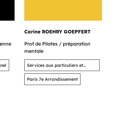
Carine ROEHRY GOEPFERT
Olivier 
ienne
Prof de Pilates / préparation
Chef pâtis
mentale
nel
Services aux particuliers et
Restaurati
activités de loisirs
Paris 7e Arrondissement
Puteaux