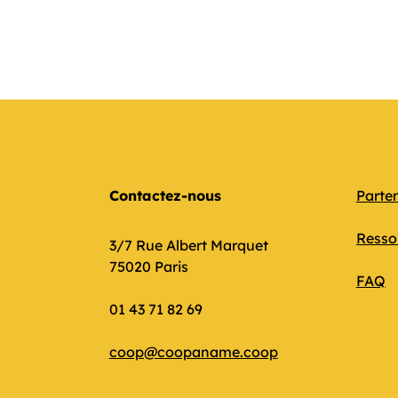
Contactez-nous
Parte
Resso
3/7 Rue Albert Marquet
75020 Paris
FAQ
01 43 71 82 69
coop@coopaname.coop