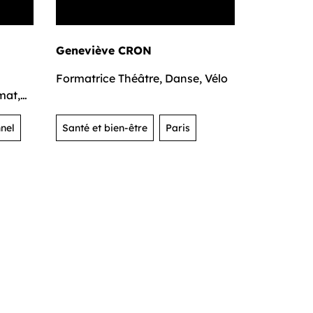
Geneviève CRON
Noémie P
Formatrice Théâtre, Danse, Vélo
Educatrice
mat,
nel
Santé et bien-être
Paris
Formation 
Paris 20e