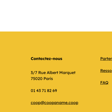
Contactez-nous
Parte
Resso
3/7 Rue Albert Marquet
75020 Paris
FAQ
01 43 71 82 69
coop@coopaname.coop