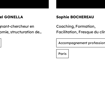
iel GONELLA
Sophie BOCHEREAU
gnant-chercheur en
Coaching, Formation,
mie, structuration de
Facilitation, Fresque du cli
e de produits de la ruche
Fresque de la biodiversité
Accompagnement profession
Paris