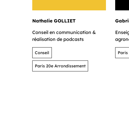
Nathalie GOLLIET
Gabr
Conseil en communication &
Ensei
réalisation de podcasts
agrono
filièr
Conseil
Paris
Paris 20e Arrondissement