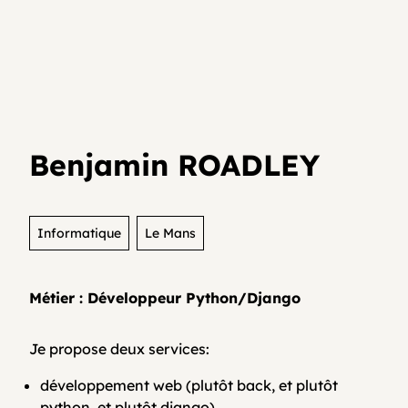
Je teste mon activité
Agenda
Media et archives
Je suis déjà entrepreneur⸱e
Développer son activité en collectif
Actualités
Benjamin ROADLEY
Coopératifs!
Organisme de formation
Informatique
Le Mans
Métier : Développeur Python/Django
Contactez-nous
Je propose deux services:
FAQ
développement web (plutôt back, et plutôt
python, et plutôt django)