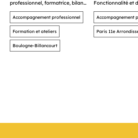
professionnel, formatrice, bilan
Fonctionnalité et d
de carrière
Coopération (EFC)
Accompagnement professionnel
professionnelle
Accompagnement pr
Formation et ateliers
Paris 11e Arrondis
Boulogne-Billancourt