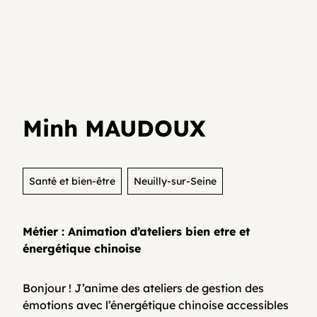
Je teste mon activité
Agenda
Media et archives
Je suis déjà entrepreneur⸱e
Développer son activité en collectif
Actualités
Minh MAUDOUX
Coopératifs!
Organisme de formation
Santé et bien-être
Neuilly-sur-Seine
Métier : Animation d’ateliers bien etre et
Contactez-nous
énergétique chinoise
Bonjour ! J’anime des ateliers de gestion des
FAQ
émotions avec l’énergétique chinoise accessibles