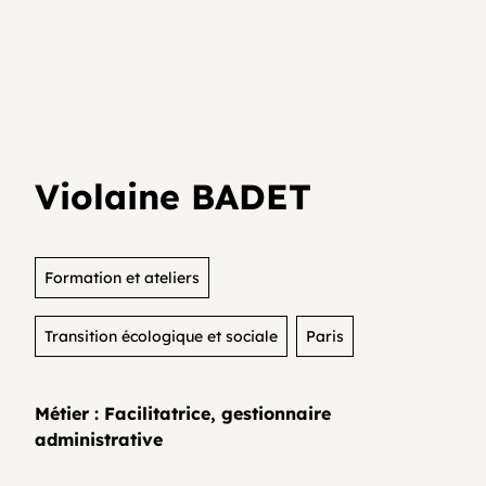
Je teste mon activité
Agenda
Media et archives
Je suis déjà entrepreneur⸱e
Développer son activité en collectif
Actualités
Violaine BADET
Coopératifs!
Organisme de formation
Formation et ateliers
Transition écologique et sociale
Paris
Contactez-nous
Métier : Facilitatrice, gestionnaire
administrative
FAQ