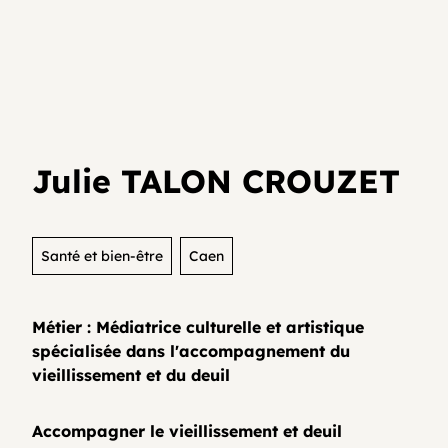
Je teste mon activité
Agenda
Media et archives
Je suis déjà entrepreneur⸱e
Développer son activité en collectif
Actualités
Julie TALON CROUZET
Coopératifs!
Organisme de formation
Santé et bien-être
Caen
Métier : Médiatrice culturelle et artistique
Contactez-nous
spécialisée dans l'accompagnement du
vieillissement et du deuil
FAQ
Accompagner le vieillissement et deuil