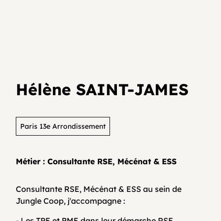
Je teste mon activité
Agenda
Media et archives
Je suis déjà entrepreneur⸱e
Développer son activité en collectif
Actualités
Hélène SAINT-JAMES
Coopératifs!
Organisme de formation
Paris 13e Arrondissement
Métier : Consultante RSE, Mécénat & ESS
Contactez-nous
Consultante RSE, Mécénat & ESS au sein de
Jungle Coop, j'accompagne :
FAQ
- Les TPE et PME dans leur démarche RSE