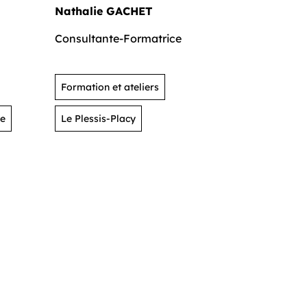
Nathalie GACHET
Cathy LE
Consultante-Formatrice
Traductric
Français
Formation et ateliers
Pétrissag
re
Le Plessis-Placy