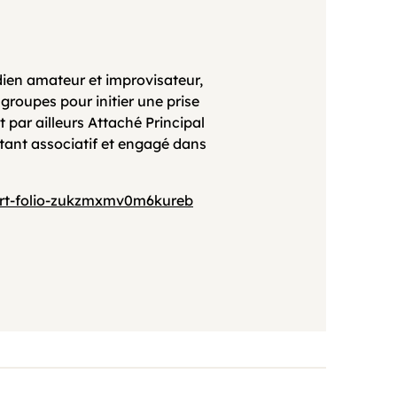
en amateur et improvisateur,
groupes pour initier une prise
st par ailleurs Attaché Principal
litant associatif et engagé dans
ort-folio-zukzmxmv0m6kureb