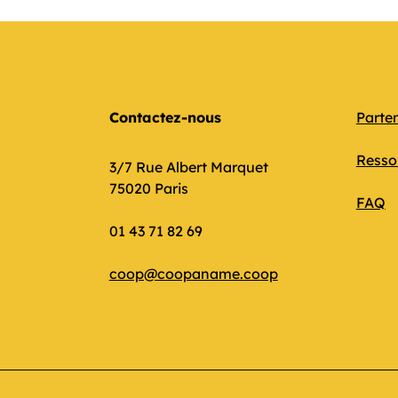
Contactez-nous
Parte
Resso
3/7 Rue Albert Marquet
75020 Paris
FAQ
01 43 71 82 69
coop@coopaname.coop