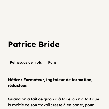
Je teste mon activité
Agenda
Media et archives
Je suis déjà entrepreneur⸱e
Développer son activité en collectif
Actualités
Patrice Bride
Coopératifs!
Organisme de formation
Pétrissage de mots
Paris
Métier : Formateur, ingénieur de formation,
Contactez-nous
rédacteur.
Quand on a fait ce qu'on a à faire, on n'a fait que
FAQ
la moitié de son travail : reste à en parler, pour