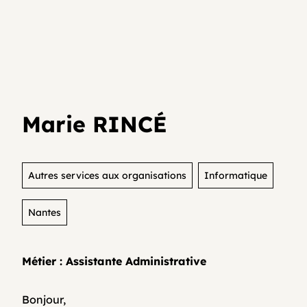
Je teste mon activité
Agenda
Media et archives
Je suis déjà entrepreneur⸱e
Développer son activité en collectif
Actualités
Marie RINCÉ
Coopératifs!
Organisme de formation
Autres services aux organisations
Informatique
Nantes
Contactez-nous
Métier : Assistante Administrative
FAQ
Bonjour,