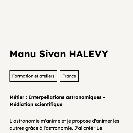
Je teste mon activité
Agenda
Media et archives
Je suis déjà entrepreneur⸱e
Développer son activité en collectif
Actualités
Manu Sivan HALEVY
Coopératifs!
Organisme de formation
Formation et ateliers
France
Métier : Interpellations astronomiques -
Contactez-nous
Médiation scientifique
L'astronomie m'anime et je propose d'animer les
FAQ
autres grâce à l'astronomie. J'ai créé "Le