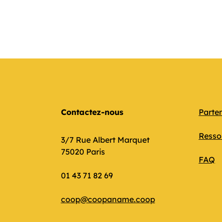
Contactez-nous
Parte
Resso
3/7 Rue Albert Marquet
75020 Paris
FAQ
01 43 71 82 69
coop@coopaname.coop