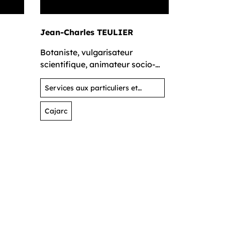
Jean-Charles TEULIER
Dimitri 
Botaniste, vulgarisateur
Formateur 
scientifique, animateur socio-
développ
culturel, auteur
Services aux particuliers et
Informati
activités de loisirs
Cajarc
Services a
activités d
Chinon