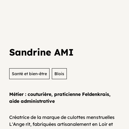
Je teste mon activité
Agenda
Media et archives
Je suis déjà entrepreneur⸱e
Développer son activité en collectif
Actualités
Sandrine AMI
Coopératifs!
Organisme de formation
Santé et bien-être
Blois
Métier : couturière, praticienne Feldenkrais,
Contactez-nous
aide administrative
Créatrice de la marque de culottes menstruelles
FAQ
L'Ange rit, fabriquées artisanalement en Loir et