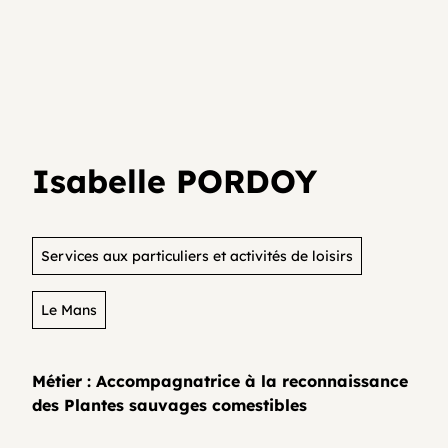
Je teste mon activité
Agenda
Media et archives
Je suis déjà entrepreneur⸱e
Développer son activité en collectif
Actualités
Isabelle PORDOY
Coopératifs!
Organisme de formation
Services aux particuliers et activités de loisirs
Le Mans
Contactez-nous
Métier : Accompagnatrice à la reconnaissance
des Plantes sauvages comestibles
FAQ