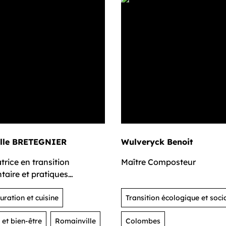
lle BRETEGNIER
Wulveryck Benoit
rice en transition
Maître Composteur
taire et pratiques
ionnelles durables
uration et cuisine
Transition écologique et soci
 et bien-être
Romainville
Colombes