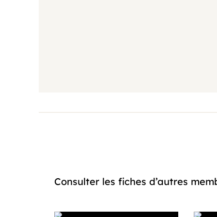
Agenda
Actualités
Coopératifs!
Organisme de formation
Contactez-nous
Consulter les fiches d’autres m
FAQ