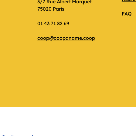
3/7 Rue Albert Marquet
75020 Paris
FAQ
01 43 71 82 69
coop@coopaname.coop