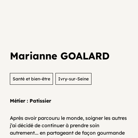
Je teste mon activité
Agenda
Media et archives
Je suis déjà entrepreneur⸱e
Développer son activité en collectif
Actualités
Marianne GOALARD
Coopératifs!
Organisme de formation
Santé et bien-être
Ivry-sur-Seine
Métier : Patissier
Contactez-nous
Après avoir parcouru le monde, soigner les autres
j’ai décidé de continuer à prendre soin
FAQ
autrement... en partageant de façon gourmande