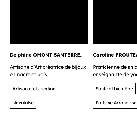
Delphine OMONT SANTERRE
Caroline PROUTE
FILLEUX D ARRENTIERES
Artisane d'Art créatrice de bijoux
Praticienne de shia
en nacre et bois
enseignante de yo
du Dr. B. de Gasque
Artisanat et création
Enseignante de Do-
Santé et bien-être
organisation et r
Novalaise
Paris 6e Arrondiss
d'espaces personne
professionnels