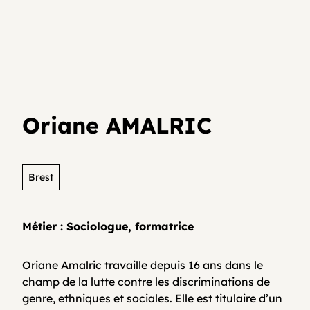
Je teste mon activité
Agenda
Media et archives
Je suis déjà entrepreneur⸱e
Développer son activité en collectif
Actualités
Oriane AMALRIC
Coopératifs!
Organisme de formation
Brest
Métier : Sociologue, formatrice
Contactez-nous
Oriane Amalric travaille depuis 16 ans dans le
champ de la lutte contre les discriminations de
FAQ
genre, ethniques et sociales. Elle est titulaire d’un