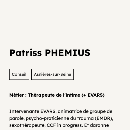
Je teste mon activité
Agenda
Media et archives
Je suis déjà entrepreneur⸱e
Développer son activité en collectif
Actualités
Patriss PHEMIUS
Coopératifs!
Organisme de formation
Conseil
Asnières-sur-Seine
Métier : Thérapeute de l'intime (+ EVARS)
Contactez-nous
Intervenante EVARS, animatrice de groupe de
parole, psycho-praticienne du trauma (EMDR),
FAQ
sexothérapeute, CCF in progress. Et daronne