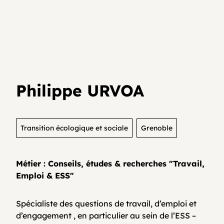
Je teste mon activité
Agenda
Media et archives
Je suis déjà entrepreneur⸱e
Développer son activité en collectif
Actualités
Philippe URVOA
Coopératifs!
Organisme de formation
Transition écologique et sociale
Grenoble
Métier : Conseils, études & recherches "Travail,
Contactez-nous
Emploi & ESS"
Spécialiste des questions de travail, d’emploi et
FAQ
d’engagement , en particulier au sein de l’ESS –