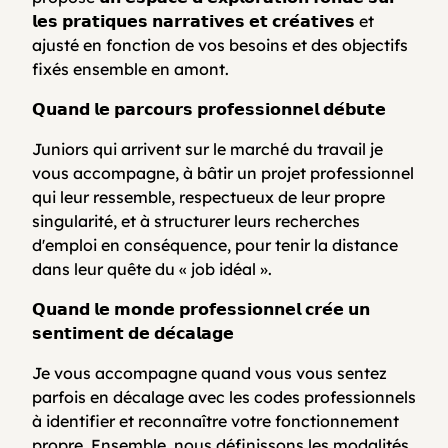
𝗹𝗲𝘀 𝗽𝗿𝗮𝘁𝗶𝗾𝘂𝗲𝘀 𝗻𝗮𝗿𝗿𝗮𝘁𝗶𝘃𝗲𝘀 𝗲𝘁 𝗰𝗿𝗲́𝗮𝘁𝗶𝘃𝗲𝘀 et
ajusté en fonction de vos besoins et des objectifs
fixés ensemble en amont.
𝗤𝘂𝗮𝗻𝗱 𝗹𝗲 𝗽𝗮𝗿𝗰𝗼𝘂𝗿𝘀 𝗽𝗿𝗼𝗳𝗲𝘀𝘀𝗶𝗼𝗻𝗻𝗲𝗹 𝗱𝗲́𝗯𝘂𝘁𝗲
Juniors qui arrivent sur le marché du travail je
vous accompagne, à bâtir un projet professionnel
qui leur ressemble, respectueux de leur propre
singularité, et à structurer leurs recherches
d'emploi en conséquence, pour tenir la distance
dans leur quête du « job idéal ».
𝗤𝘂𝗮𝗻𝗱 𝗹𝗲 𝗺𝗼𝗻𝗱𝗲 𝗽𝗿𝗼𝗳𝗲𝘀𝘀𝗶𝗼𝗻𝗻𝗲𝗹 𝗰𝗿𝗲́𝗲 𝘂𝗻
𝘀𝗲𝗻𝘁𝗶𝗺𝗲𝗻𝘁 𝗱𝗲 𝗱𝗲́𝗰𝗮𝗹𝗮𝗴𝗲
Je vous accompagne quand vous vous sentez
parfois en décalage avec les codes professionnels
à identifier et reconnaître votre fonctionnement
propre. Ensemble, nous définissons les modalités