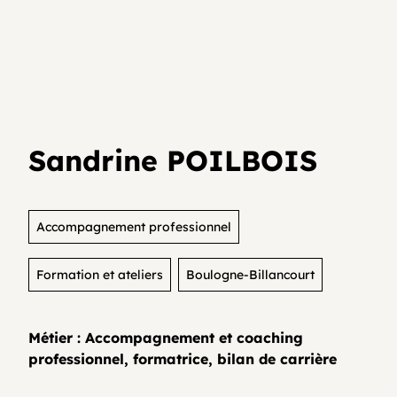
Je teste mon activité
Agenda
Media et archives
Je suis déjà entrepreneur⸱e
Développer son activité en collectif
Actualités
Sandrine POILBOIS
Coopératifs!
Organisme de formation
Accompagnement professionnel
Formation et ateliers
Boulogne-Billancourt
Contactez-nous
Métier : Accompagnement et coaching
professionnel, formatrice, bilan de carrière
FAQ