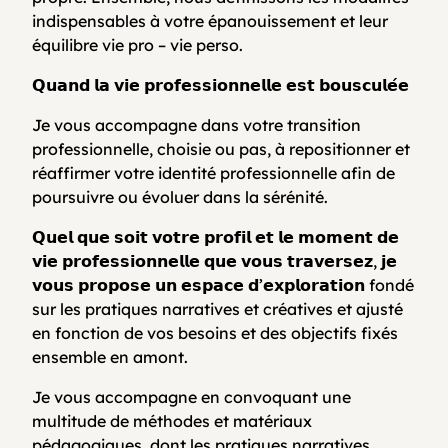
indispensables à votre épanouissement et leur
équilibre vie pro – vie perso.
𝗤𝘂𝗮𝗻𝗱 𝗹𝗮 𝘃𝗶𝗲 𝗽𝗿𝗼𝗳𝗲𝘀𝘀𝗶𝗼𝗻𝗻𝗲𝗹𝗹𝗲 𝗲𝘀𝘁 𝗯𝗼𝘂𝘀𝗰𝘂𝗹𝗲́𝗲
Je vous accompagne dans votre transition
professionnelle, choisie ou pas, à repositionner et
réaffirmer votre identité professionnelle afin de
poursuivre ou évoluer dans la sérénité.
𝗤𝘂𝗲𝗹 𝗾𝘂𝗲 𝘀𝗼𝗶𝘁 𝘃𝗼𝘁𝗿𝗲 𝗽𝗿𝗼𝗳𝗶𝗹 𝗲𝘁 𝗹𝗲 𝗺𝗼𝗺𝗲𝗻𝘁 𝗱𝗲
𝘃𝗶𝗲 𝗽𝗿𝗼𝗳𝗲𝘀𝘀𝗶𝗼𝗻𝗻𝗲𝗹𝗹𝗲 𝗾𝘂𝗲 𝘃𝗼𝘂𝘀 𝘁𝗿𝗮𝘃𝗲𝗿𝘀𝗲𝘇, 𝗷𝗲
𝘃𝗼𝘂𝘀 𝗽𝗿𝗼𝗽𝗼𝘀𝗲 𝘂𝗻 𝗲𝘀𝗽𝗮𝗰𝗲 𝗱’𝗲𝘅𝗽𝗹𝗼𝗿𝗮𝘁𝗶𝗼𝗻 fondé
sur les pratiques narratives et créatives et ajusté
en fonction de vos besoins et des objectifs fixés
ensemble en amont.
Je vous accompagne en convoquant une
multitude de méthodes et matériaux
pédagogiques, dont les pratiques narratives.