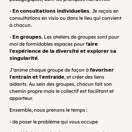
- 𝗘𝗻 𝗰𝗼𝗻𝘀𝘂𝗹𝘁𝗮𝘁𝗶𝗼𝗻𝘀 𝗶𝗻𝗱𝗶𝘃𝗶𝗱𝘂𝗲𝗹𝗹𝗲𝘀. Je reçois en
consultations en visio ou dans le lieu qui convient
à chacun.
- 𝗘𝗻 𝗴𝗿𝗼𝘂𝗽𝗲𝘀. Les ateliers de groupes sont pour
moi de formidables espaces pour f𝗮𝗶𝗿𝗲
𝗹’𝗲𝘅𝗽𝗲́𝗿𝗶𝗲𝗻𝗰𝗲 𝗱𝗲 𝗹𝗮 𝗱𝗶𝘃𝗲𝗿𝘀𝗶𝘁𝗲́ 𝗲𝘁 𝗲𝘅𝗽𝗹𝗼𝗿𝗲𝗿 𝘀𝗮
𝘀𝗶𝗻𝗴𝘂𝗹𝗮𝗿𝗶𝘁𝗲́.
J’anime chaque groupe de façon à 𝗳𝗮𝘃𝗼𝗿𝗶𝘀𝗲𝗿
𝗹’𝗲𝗻𝘁𝗿𝗮𝗶𝗻 𝗲𝘁 𝗹’𝗲𝗻𝘁𝗿𝗮𝗶𝗱𝗲, et créer des liens
aidants. Au sein des groupes, chacun fait son
chemin propre mais le collectif est facilitant et
apporteur.
Ensemble, nous prenons le temps :
- de poser le problème qui vous occupe