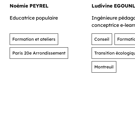
Noémie PEYREL
Ludivine EGOUN
Educatrice populaire
Ingénieure pédag
conceptrice e-lear
Formation et ateliers
Conseil
Formatio
Paris 20e Arrondissement
Transition écologiqu
Montreuil