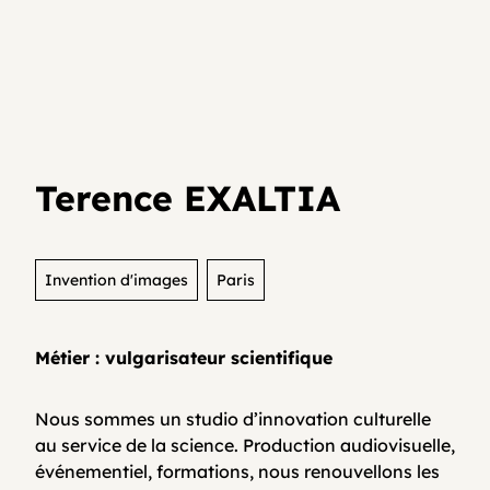
Je teste mon activité
Agenda
Media et archives
Je suis déjà entrepreneur⸱e
Développer son activité en collectif
Actualités
Terence EXALTIA
Coopératifs!
Organisme de formation
Invention d'images
Paris
Métier : vulgarisateur scientifique
Contactez-nous
Nous sommes un studio d’innovation culturelle
au service de la science. Production audiovisuelle,
FAQ
événementiel, formations, nous renouvellons les