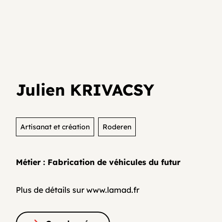
Je teste mon activité
Agenda
Media et archives
Je suis déjà entrepreneur⸱e
Développer son activité en collectif
Actualités
Julien KRIVACSY
Coopératifs!
Organisme de formation
Artisanat et création
Roderen
Métier : Fabrication de véhicules du futur
Contactez-nous
Plus de détails sur www.lamad.fr
FAQ