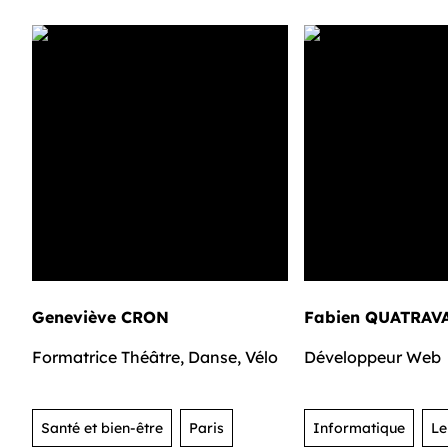
Geneviève CRON
Fabien QUATRAV
Formatrice Théâtre, Danse, Vélo
Développeur Web
Santé et bien-être
Paris
Informatique
Le